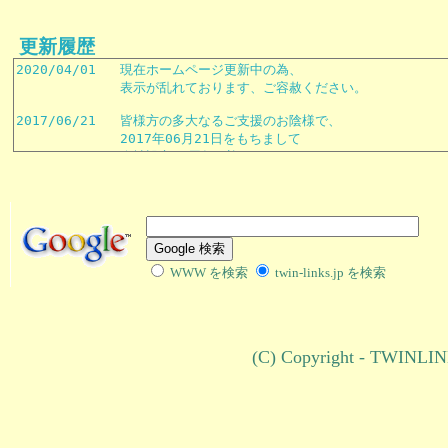
更新履歴
WWW を検索
twin-links.jp を検索
(C) Copyright - TWINLINK